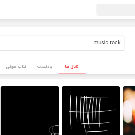
کانال ها
پادکست
کتاب صوتی