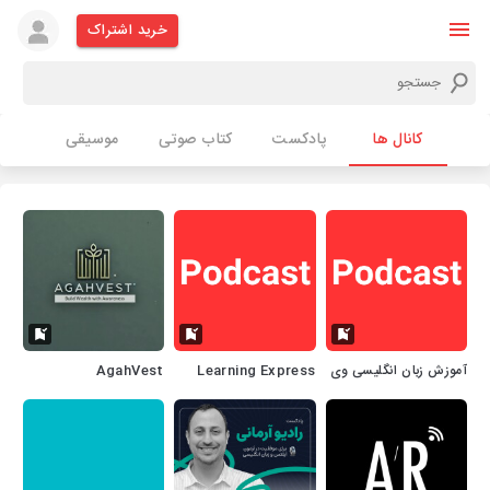
خرید اشتراک
کانال ها
پادکست
کتاب صوتی
موسیقی
آموزش زبان انگلیسی وی
Learning Express
AgahVest