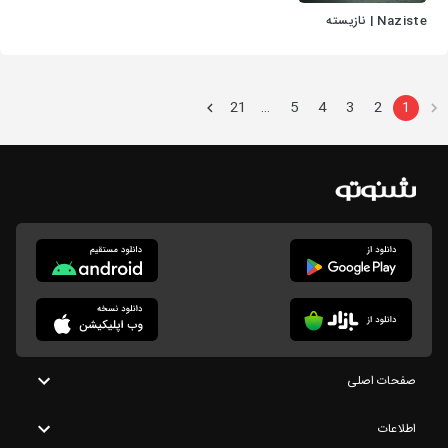
Naziste | نازیسته
21
5
4
3
2
1
…
صفحات اصلی
اطلاعات