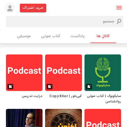
خرید اشتراک
کانال ها
پادکست
کتاب صوتی
موسیقی
سایکوبوک | کتاب صوتی
کپی‌خور | Copy Khor
درایت تدریس
روانشناسی