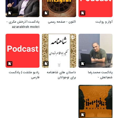
آوار و روایت
اکنون - صفحه رسمی
پادکست آذرخش مکری -
azarakhsh mokri
پادکست محمدرضا
داستان هاى شاهنامه
رادیو ملتفت | پادکست
شعبانعلی -
براى نوجوانان
فارسی
mohammadreza
shabanali