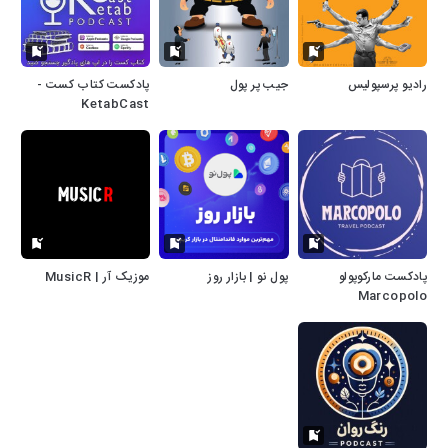
رادیو پرسپولیس
جیب پر پول
پادکست کتاب کست -
KetabCast
پادکست مارکوپولو
پول نو | بازار روز
موزیک آر | MusicR
Marcopolo