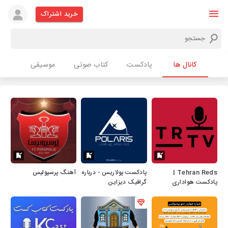
خرید اشتراک
کانال ها
پادکست
کتاب صوتی
موسیقی
Tehran Reds |
پادکست پولاریس - درباره
آهنگ پرسپولیس
پادکست هواداری
گرافیک دیزاین
پرسپولیس - تهران ردز