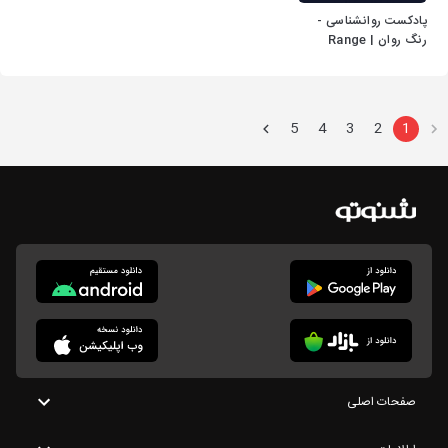
پادکست روانشناسی -
رنگ روان | Range
Ravan
5
4
3
2
1
صفحات اصلی