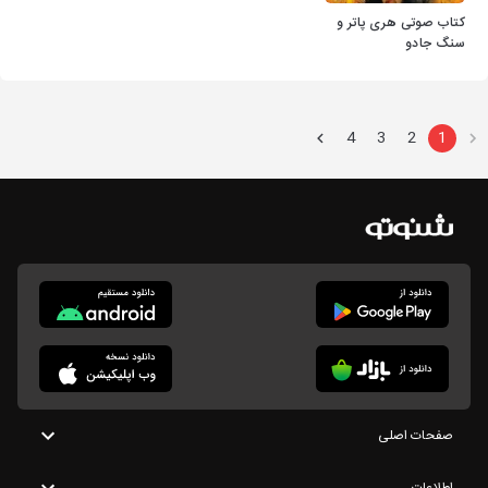
کتاب صوتی هری پاتر و
سنگ جادو
4
3
2
1
صفحات اصلی