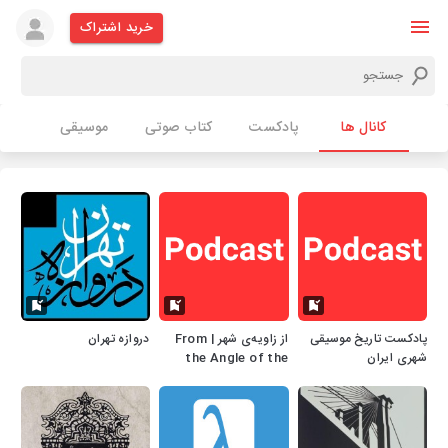
خرید اشتراک
کانال ها
پادکست
کتاب صوتی
موسیقی
پادکست تاریخ موسیقی
از زاویه‌ی شهر | From
دروازه تهران
شهری ایران
the Angle of the
City