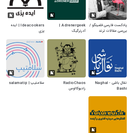
پادکست فارسی فلمینگو /
Adrenergeek |
Ideacookers | ایده
بررسی مقالات ترند
آدرنرگیک
پزی
پزشکی
نقال باشی - Naghal
RadioChaos
سلامتیپ | salamatip
Bashi
رادیوکااوس