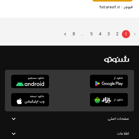
فیوچر - futureof.ir
8
5
4
3
2
1
…
صفحات اصلی
اطلاعات