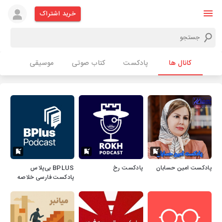
خرید اشتراک
کانال ها
پادکست
کتاب صوتی
موسیقی
پادکست امین حسابان
پادکست رخ
‌BPLUS بی‌پلاس
پادکست فارسی خلاصه
کتاب