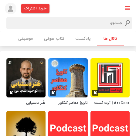
خرید اشتراک
کانال ها
پادکست
کتاب صوتی
موسیقی
ArtCast | آرت کست
تاریخ معاصر کنگاور
هُنر دستیابی