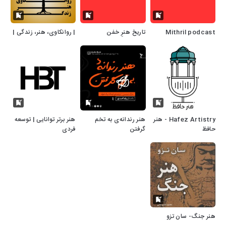
Mithril podcast
تاریخ هنرِ خفن
| روانکاوی، هنر، زندگی |
Hafez Artistry - هنر
هنر رندانه‌ی به تخم
هنر برتر توانایی | توسعه
حافظ
گرفتن
فردی
هنر جنگ- سان تزو