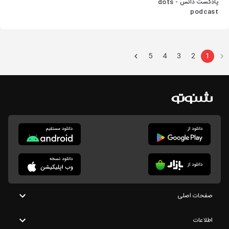
پادکست داتس - dots
podcast
5
4
3
2
1
صفحات اصلی
اطلاعات