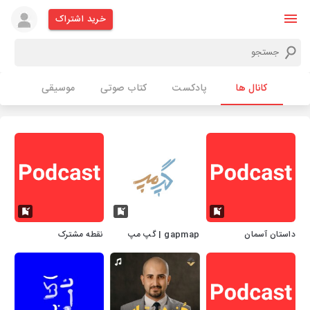
خرید اشتراک
کانال ها
پادکست
کتاب صوتی
موسیقی
داستان آسمان
gapmap | گپ مپ
نقطه مشترک