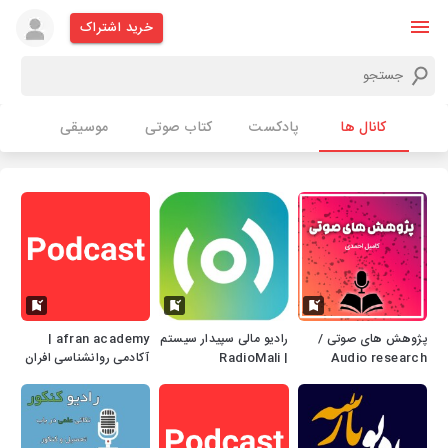
خرید اشتراک
کانال ها
پادکست
کتاب صوتی
موسیقی
پژوهش های صوتی /
رادیو مالی سپیدار سیستم
afran academy |
Audio research
| RadioMali
آکادمی روانشناسی افران