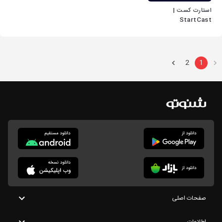
استارت کست |
StartCast
2
1
صفحات اصلی