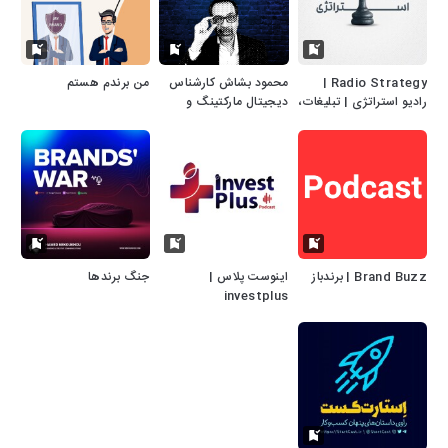
Radio Strategy |
محمود بشاش کارشناس
من برندم هستم
رادیو استراتژی | تبلیغات،
دیجیتال مارکتینگ و
بازاریابی، برندینگ
طراح سایت
Brand Buzz | برندباز
اینوست پلاس |
جنگ برندها
investplus