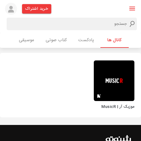
خرید اشتراک
کانال ها
پادکست
کتاب صوتی
موسیقی
موزیک آر | MusicR