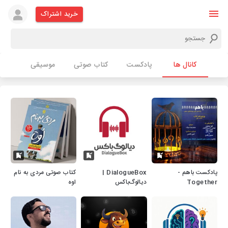
خرید اشتراک
کانال ها
پادکست
کتاب صوتی
موسیقی
پادکست باهم -
DialogueBox |
کتاب صوتی مردی به نام
Together
دیالوگ‌باکس
اوه
Podcast's Show