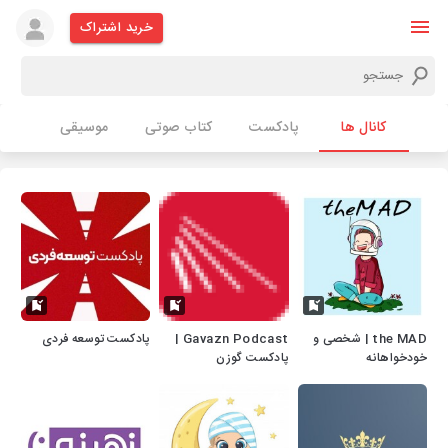
خرید اشتراک
کانال ها
پادکست
کتاب صوتی
موسیقی
the MAD | شخصی و
Gavazn Podcast |
پادکست توسعه فردی
خودخواهانه
پادکست گوزن