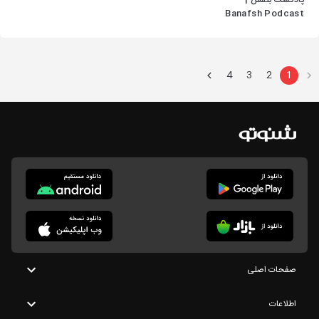
پادکست بنفش |
Banafsh Podcast
4
3
2
1
صفحات اصلی
اطلاعات