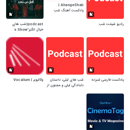
AhangeShab |
پادکست آهنگ شب
رادیو شیفت شب
podcast|شب های
خیال انگیز's Show
پادکست فارسی شبزده
شب های لیلی، داستان
وکالیوم | Vocalium
دلدادگی لیلی و مجنون از
حکیم نظامی