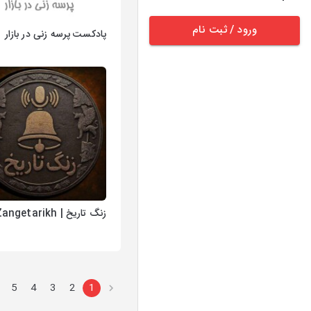
ورود / ثبت نام
پادکست پرسه زنی در بازار
زنگ تاریخ | Zangetarikh
5
4
3
2
1