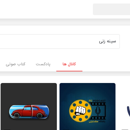
کانال ها
پادکست
کتاب صوتی