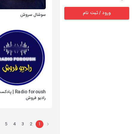
ورود / ثبت نام
سوشال سروش
Radio foroush | پاد
رادیو فروش
5
4
3
2
1