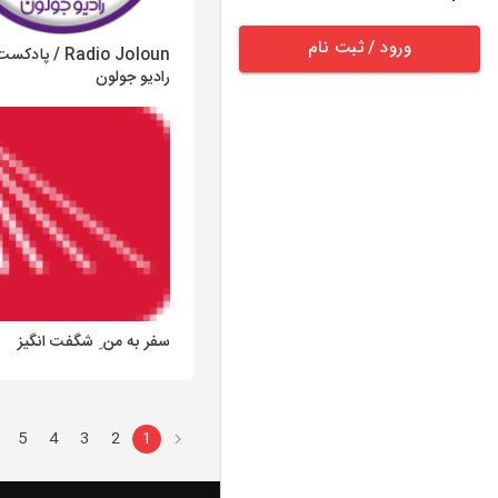
ورود / ثبت نام
Radio Joloun / پا
رادیو جولون
سفر به من ِ شگفت انگیز
5
4
3
2
1