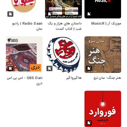
موزیک آر | MusicR
داستان های هزار و یک
Radio Saan | رادیو
شب | کتاب کست
سان
هنر جنگ- سان تزو
هاگیرواگیر
SBS Dari - اس بی اس
دری