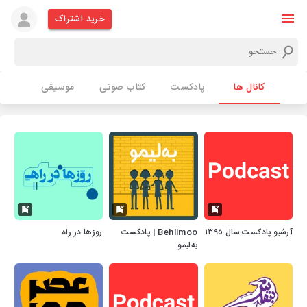
خرید اشتراک
کانال ها
پادکست
کتاب صوتی
موسیقی
آرشیو پادکست سال ١٣٩٥
Behlimoo | پادکست
روزها در راه
به‌لیمو