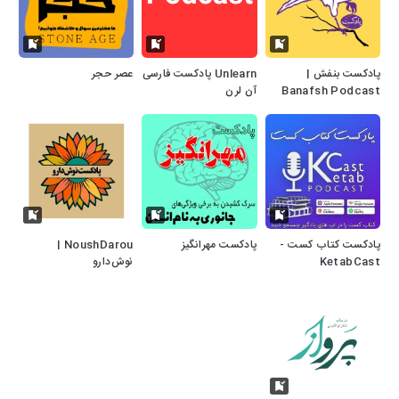
پادکست بنفش |
Unlearn پادکست فارسی
عصر حجر
Banafsh Podcast
آن لرن
پادکست کتاب کست -
پادکست مهرانگیز
NoushDarou |
KetabCast
نوش‌دارو