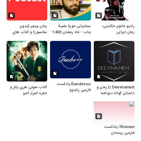
رادیو خانوم حکایتی؛
سخنرانی حوزۀ علمیۀ
رمان ویچر (بدون
رمان ایرانی
بناب - ماه رمضان 1400
سانسور) و کتاب های
صوتی دیگر
Randevoo پادکست
Deevnameh || رمان و
کتاب صوتی هری پاتر و
فارسی راندوو
داستان کوتاه دیونامه
حفره اسرار آمیز
Risman/ پادکست
فارسی ریسمان