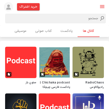
خرید اشتراک
کانال ها
پادکست
کتاب صوتی
موسیقی
RadioChaos
Chichaka podcast |
ستونِ باز
رادیوکااوس
پادکست فارسی چیچکا