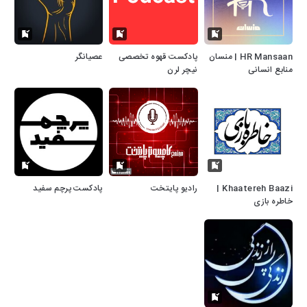
HR Mansaan | منسان
پادکست قهوه تخصصی
عصیانگر
منابع انسانی
نیچر لرن
Khaatereh Baazi |
رادیو پایتخت
پادکست پرچم سفید
خاطره بازی