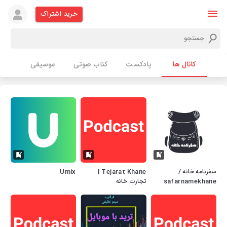
خرید اشتراک
کانال ها
پادکست
کتاب صوتی
موسیقی
سفرنامه خانه /
Tejarat Khane |
Umix
safarnamekhane
تجارت خانه