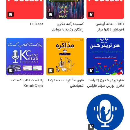
BBC - خانه آیلتس
کسب درآمد دلاری
Hi Cast
آفرینش | تنها مرکز
رایگان وترید با موبایل
تخصصی آیلتس کشور |
بازارهای مالی.12
AFARINESH IELTS
هنر تریدر شدن12درآمد
فنون مذاکره - محمدرضا
پادکست کتاب کست -
دلاری بورس سهام فارکس
شعبانعلی
KetabCast
کریپتو بازارهای مالی