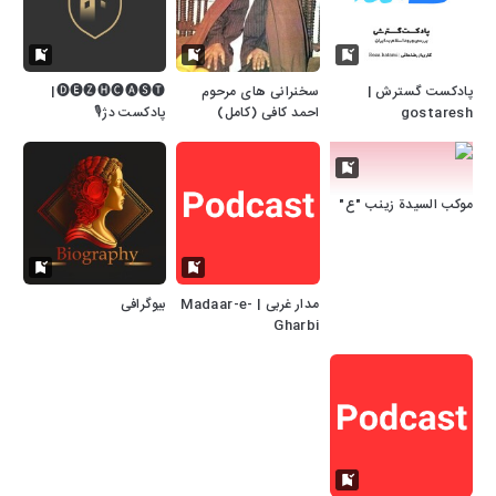
پادکست گسترش |
سخنرانی های مرحوم
🅓🅔🅩🅗🅒🅐🅢🅣|
gostaresh
احمد کافی (کامل)
پادکست دژ🎙
موكب السيدة زينب "ع"
مدار غربی | Madaar-e-
بیوگرافی
Gharbi