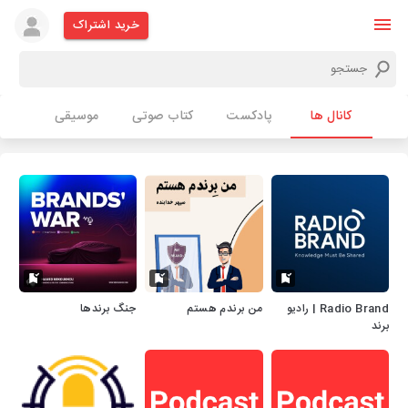
خرید اشتراک
کانال ها
پادکست
کتاب صوتی
موسیقی
Radio Brand | رادیو
من برندم هستم
جنگ برندها
برند