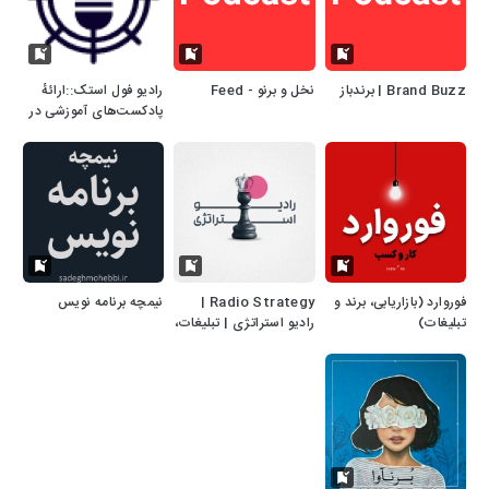
Brand Buzz | برندباز
نخل و برنو - Feed
رادیو فول استک::ارائهٔ
پادکست‌های آموزشی در
حوزه‌های برنامه‌نویسی،
شبکه، هوش مصنوعی
فوروارد (بازاریابی، برند و
Radio Strategy |
نیمچه برنامه نویس
تبلیغات)
رادیو استراتژی | تبلیغات،
بازاریابی، برندینگ