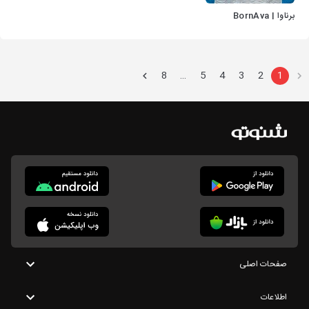
برناوا | BornAva
8
5
4
3
2
1
…
صفحات اصلی
اطلاعات