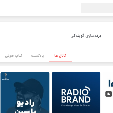
کانال ها
پادکست
کتاب صوتی