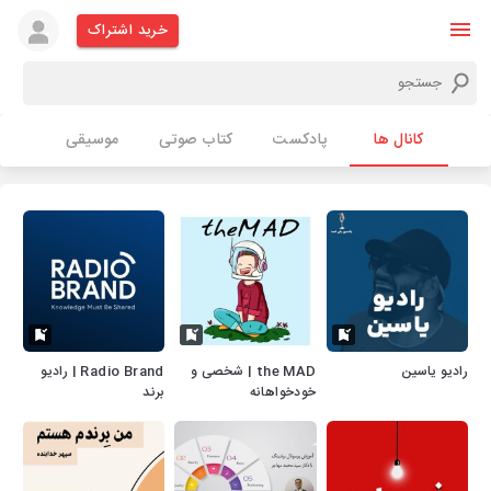
خرید اشتراک
کانال ها
پادکست
کتاب صوتی
موسیقی
رادیو یاسین
the MAD | شخصی و
Radio Brand | رادیو
خودخواهانه
برند