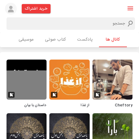
خرید اشتراک
کانال ها
پادکست
کتاب صوتی
موسیقی
Cheftory
از غذا
داستان با بیان