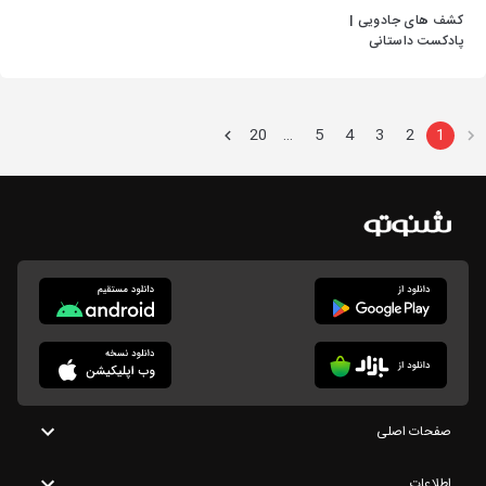
کشف های جادویی |
پادکست داستانی
20
5
4
3
2
1
…
صفحات اصلی
اطلاعات