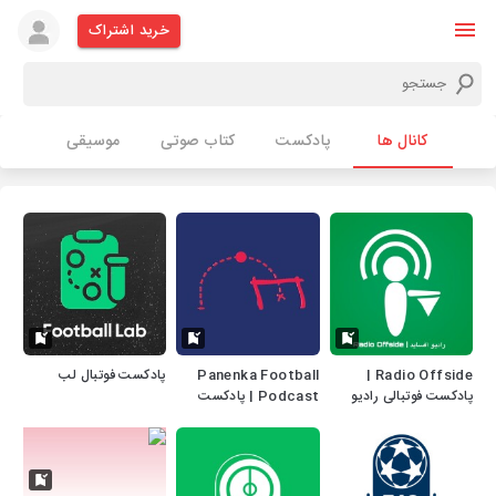
خرید اشتراک
کانال ها
پادکست
کتاب صوتی
موسیقی
Radio Offside |
Panenka Football
پادکست فوتبال لب
پادکست فوتبالی رادیو
Podcast | پادکست
آفساید
فوتبالی پاننکا