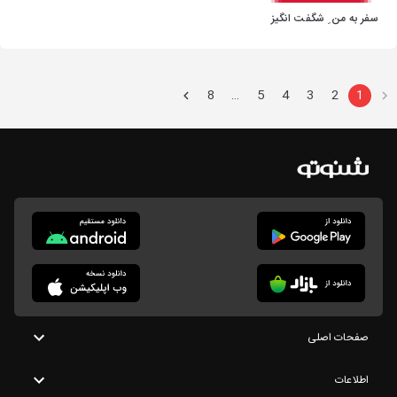
سفر به من ِ شگفت انگیز
8
5
4
3
2
1
…
صفحات اصلی
اطلاعات