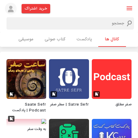
خرید اشتراک
کانال ها
پادکست
کتاب صوتی
موسیقی
صفر مطلق
Satre Sefr | سطر صفر
Saate Sefr
Podcast | پادکست
ساعت صفر
به وقت سفر