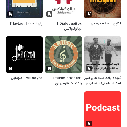
اکنون - صفحه رسمی
DialogueBox |
پلی لیست | PlayList
دیالوگ‌باکس
گزیده یادداشت های امیر
amusic podcast
Melodyne | ملوداین
اسداله علم (به انتخاب و
پادکست فارسی ای
خوانش مهدی فلاحی)
میوزیک