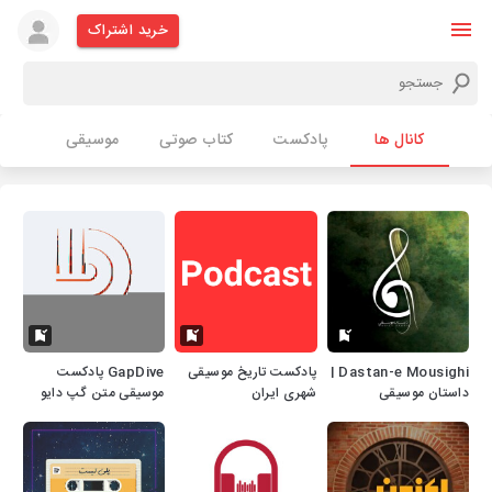
خرید اشتراک
کانال ها
پادکست
کتاب صوتی
موسیقی
Dastan-e Mousighi |
پادکست تاریخ موسیقی
GapDive پادکست
داستان موسیقی
شهری ایران
موسیقی متن گپ دایو