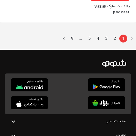
پادکست سازک Sazak
podcast
9
5
4
3
2
1
…
صفحات اصلی