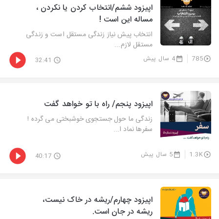
اپیزود ششم/انتخاب کردن یا نکردن ،
مساله این است !
انتخاب پیش نیاز زندگی مستقل است و زندگی
مستقل لازم...
785
4 سال پیش
32:41
اپیزود پنجم/ راه با تو خواهد گفت
زندگی ما حول جستجوی خوشبختی می گرده !
سفرها نماد ا...
1.3K
5 سال پیش
40:17
اپیزود چهارم/ریشه در خاک نیست،
ریشه در جان است.