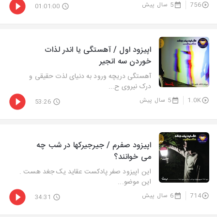
756
5 سال پیش
01:01:00
اپیزود اول / آهستگی یا اندر لذات
خوردن سه انجیر
آهستگی دریچه ورود به دنیای لذت حقیقی و
درک نیروی ح...
1.0K
5 سال پیش
53:26
اپیزود صفرم / جیرجیرکها در شب چه
می خوانند؟
این اپیزود صفر پادکست عقاید یک جغد هست .
این موضو...
714
6 سال پیش
34:31