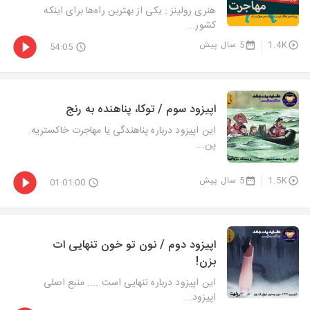
هنری رولینز : یکی از بهترین راه‌ها برای اینکه
کشور...
1.4K
5 سال پیش
54:05
اپیزود سوم / توکا، پناهنده به رنج
این اپیزود درباره پناهندگی یا مهاجرت خاکستریه.
پن...
1.5K
5 سال پیش
01:01:00
اپیزود دوم / نون تو خون تنهایی ات
بزن!
این اپیزود درباره تنهایی است .... منبع اصلی
اپیزود...