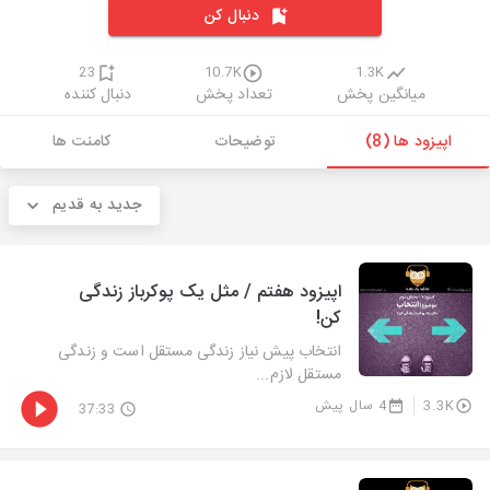
دنبال کن
23
10.7K
1.3K
میانگین پخش
تعداد پخش
دنبال کننده
اپیزود ها (8)
توضیحات
کامنت ها
جدید به قدیم
اپیزود هفتم / مثل یک پوکرباز زندگی
کن!
انتخاب پیش نیاز زندگی مستقل است و زندگی
مستقل لازم...
3.3K
4 سال پیش
37:33