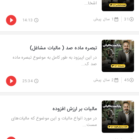
اشخا...
31
1 سال پیش
14:13
تبصره ماده صد ( مالیات مشاغل)
در این اپیزود به طور کامل به موضوع تبصره ماده
صد ک...
45
2 سال پیش
25:34
مالیات بر ارزش افزوده
در مورد انواع مالیات و این موضوع که مالیات‌های
مست...