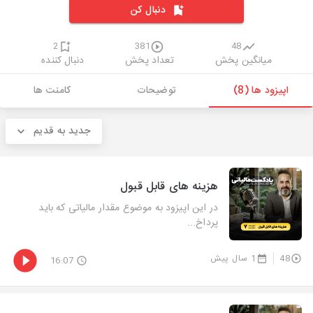
دنبال کن
2
381
48
میانگین پخش
تعداد پخش
دنبال کننده
اپیزود ها (8)
توضیحات
کامنت ها
جدید به قدیم
هزینه های قابل قبول
در این اپیزود به موضوع مقدار مالیاتی که باید
پرداخ...
48
1 سال پیش
16:07