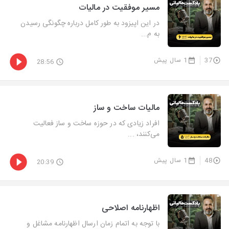
مسیر موفقیت در مالیات
در این اپیزود به طور کامل درباره چگونگی رسیدن
به م...
37
1 سال پیش
28:56
مالیات ساخت و ساز
افراد زیادی که در حوزه ساخت و ساز فعالیت
می‌کنند، ...
48
1 سال پیش
20:39
اظهارنامه اصلاحی
با توجه به اتمام زمان ارسال اظهارنامه مشاغل و