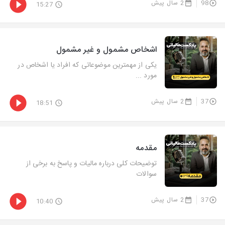
98
2 سال پیش
15:27
اشخاص مشمول و غیر مشمول
یکی از مهمترین موضوعاتی که افراد یا اشخاص در
مورد ...
37
2 سال پیش
18:51
مقدمه
توضیحات کلی درباره مالیات و پاسخ به برخی از
سوالات
37
2 سال پیش
10:40