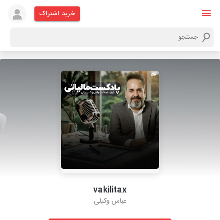
خرید اشتراک
vakilitax
عباس وکیلی