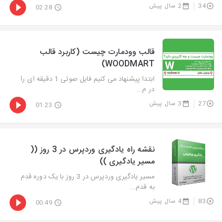
34
2 سال پیش
02:28
قالب وودمارت چیست (کاربرد قالب
WOODMART)
ابتدا پیشنهاد می کنیم فایل صوتی 1 دقیقه ای را
در م...
27
3 سال پیش
01:23
نقشه راه یادگیری وردپرس در 3 روز ((
مسیر یادگیری ))
مسیر یادگیری وردپرس در 3 روز با یک دوره قدم
به قدم...
83
4 سال پیش
00:49