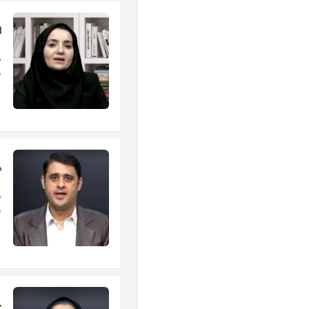
ا
د
ه
م
د
ه
چ