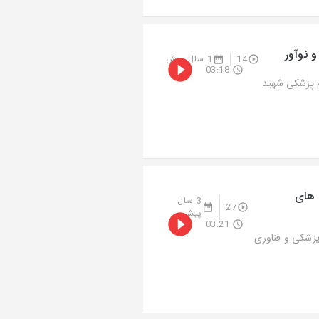
 نوآور
14
1 سال پیش
03:18
م پزشکی شهید
 های
3 سال
27
پیش
03:21
پزشکی و فناوری