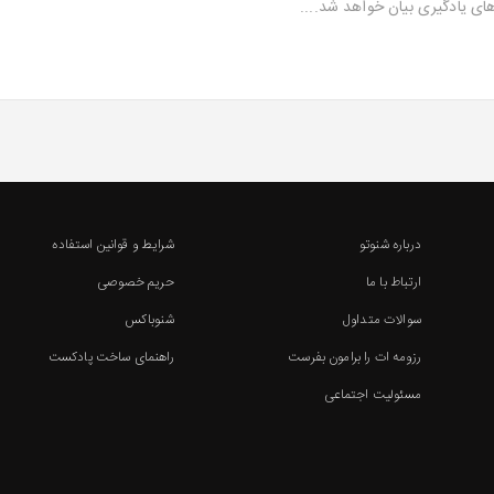
ای یادگیری بیان خواهد شد....
درباره شنوتو
شرایط و قوانین استفاده
ارتباط با ما
حریم خصوصی
سوالات متداول
شنوباکس
رزومه ات را برامون بفرست
راهنمای ساخت پادکست
مسئولیت اجتماعی