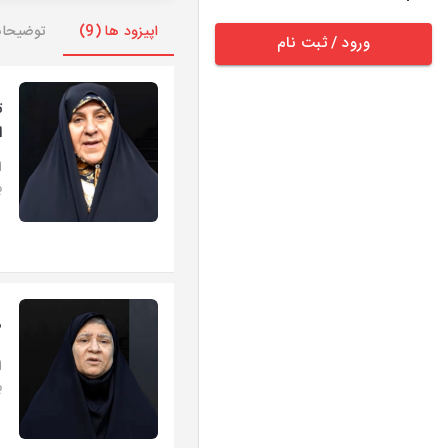
اپیزود ها (9)
توضیحا
ورود / ثبت نام
ت
ا
ا
ب
ط
ا
ب