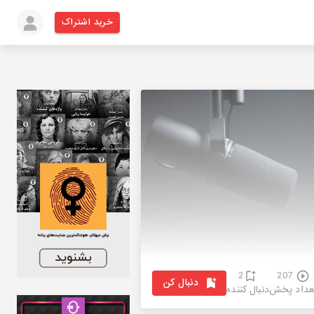
خرید اشتراک
2
207
دنبال کن
عداد پخش
دنبال کننده