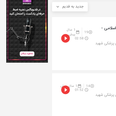
جدید به قدیم
سلامی -
1 سال
19
پیش
02:58
م پزشکی شهید
14
1 سال پیش
01:52
م پزشکی شهید