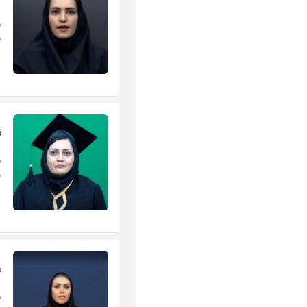
د
ه
ت
د
ه
م
د