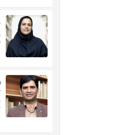
ط
ا
ب
ا
پ
د
ه