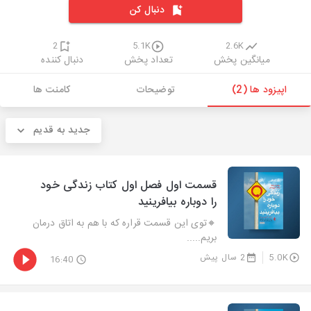
دنبال کن
2
5.1K
2.6K
میانگین پخش
تعداد پخش
دنبال کننده
اپیزود ها (2)
توضیحات
کامنت ها
جدید به قدیم
قسمت اول فصل اول کتاب زندگی خود
را دوباره بیافرینید
🔸توی این قسمت قراره که با هم به اتاق درمان
بریم.....
5.0K
2 سال پیش
16:40