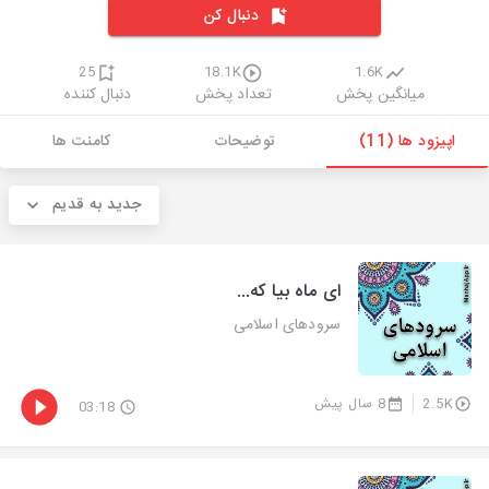
دنبال کن
25
18.1K
1.6K
میانگین پخش
تعداد پخش
دنبال کننده
اپیزود ها (11)
توضیحات
کامنت ها
جدید به قدیم
ای ماه بیا که...
سرودهای اسلامی
2.5K
8 سال پیش
03:18