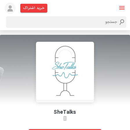
خرید اشتراک
SheTalks
[]