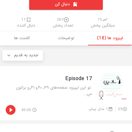
دنبال کن
11
267
15
میانگین پخش
تعداد پخش
دنبال کننده
اپیزود ها (18)
توضیحات
کامنت ها
جدید به قدیم
Episode 17
.تو این ا‍پیزود صفحه‌های ۳۹، ۴۰و ۴۱رو براتون
می‌...
39
1 سال پیش
45:00