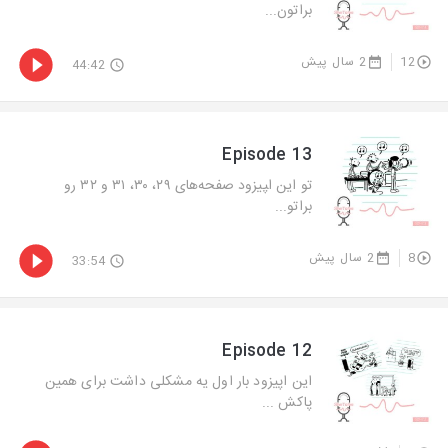
براتون...
12
2 سال پیش
44:42
Episode 13
تو این ا‍پیزود صفحه‌های ۲۹، ۳۰، ۳۱ و ۳۲ رو
براتو...
8
2 سال پیش
33:54
Episode 12
این اپیزود بار اول یه مشکلی داشت برای همین
پاکش ...