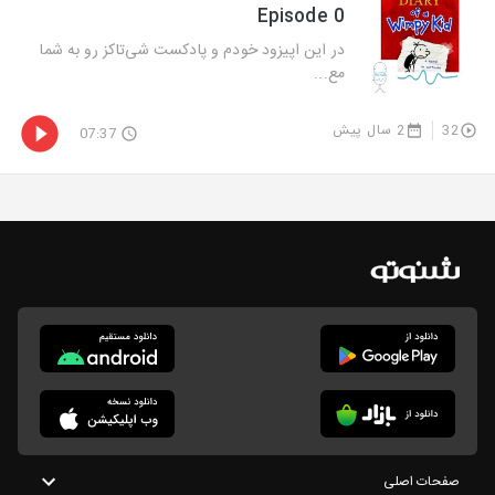
Episode 0
در این اپیزود خودم و پادکست شی‌تاکز رو به شما
مع...
32
2 سال پیش
07:37
صفحات اصلی