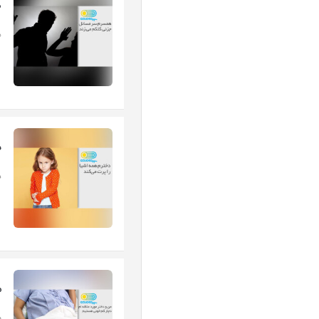
ه
ه
د
د
م
م