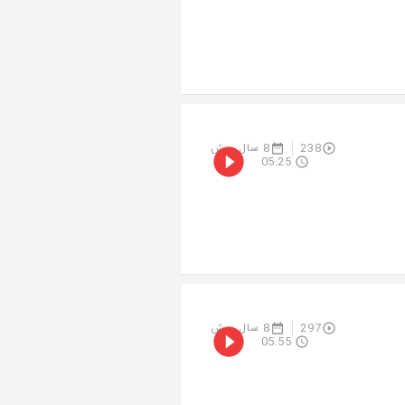
238
8 سال پیش
05:25
297
8 سال پیش
05:55