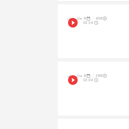
408
8 سال پیش
02:34
288
8 سال پیش
02:04