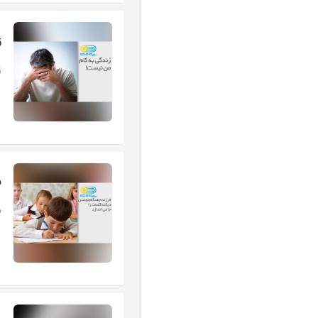
ز
ز
ف
ف