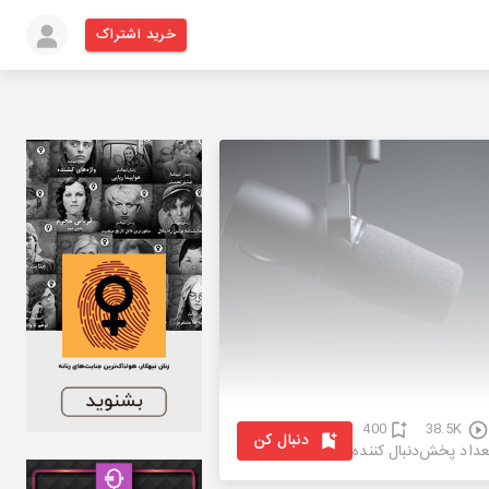
خرید اشتراک
400
38.5K
دنبال کن
عداد پخش
دنبال کننده