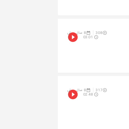
308
8 سال پیش
03:01
317
8 سال پیش
02:48