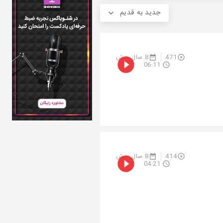
جدید به قدیم
471
8 سال پیش
06:11
414
8 سال پیش
04:21