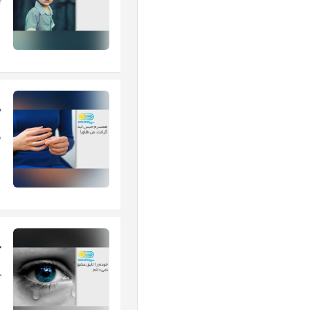
ب
ه
ه
خ
خ