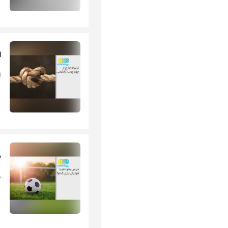
ا
ا
د
د