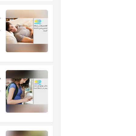
ه
ه
د
د