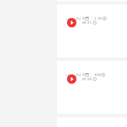
2.0K
8 سال پیش
08:41
408
8 سال پیش
06:58