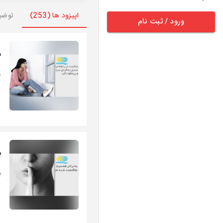
اپیزود ها (253)
توضی
ورود / ثبت نام
ش
ش
ب
ب