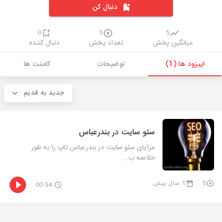
دنبال کن
0
5
5
میانگین پخش
تعداد پخش
دنبال کننده
اپیزود ها (1)
توضیحات
کامنت ها
جدید به قدیم
سئو سایت در بندرعباس
مزایای سئو سایت در بندرعباس تاپ را به ظور
خلاصه ب...
5
1 سال پیش
00:54