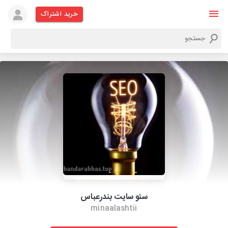
خرید اشتراک
سئو سایت بندرعباس
minaalashtii