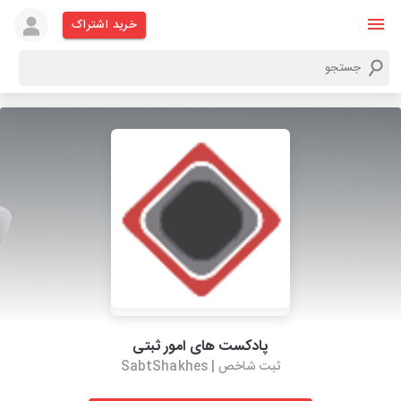
خرید اشتراک
پادکست های امور ثبتی
ثبت شاخص | SabtShakhes