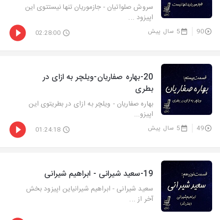
سروش صلواتیان - جازموریان تنها نیستتوی این
اپیزود ...
90
5 سال پیش
02:28:00
20-بهاره صفاریان-ویلچر به ازای در
بطری
بهاره صفاریان - ویلچر به ازای در بطریتوی این
اپیزو...
49
5 سال پیش
01:24:18
19-سعید شیرانی - ابراهیم شیرانی
سعید شیرانی - ابراهیم شیرانیاین اپیزود بخش
آخر از ...