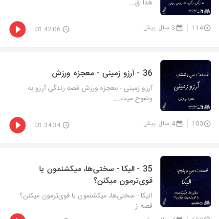
هدا ق...
114
3 سال پیش
01:42:06
36 - آرزو زمینی - معجزه ورزش
آرزو زمینی - معجزه ورزش قصه زندگی آرزو به
وضوح میت...
100
4 سال پیش
01:34:34
35 - الیکا - سختی‌ها، میکشنمون یا
قوی‌ترمون میکنن؟
الیکا - سختی‌ها، میکشنمون یا قوی‌ترمون میکنن؟
قصه ز...