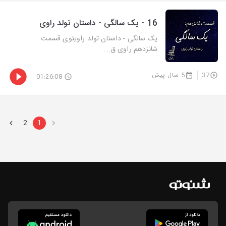
16 - یک سالگی - داستان تولد راوی
یک سالگی - داستان تولد راویتوی قسمت
شانزدهم راوی ق...
37
5 سال پیش
01:26:08
2
1