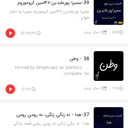
39-سمیرا پورعابدین-۴۷امین کروموزوم
سمیرا پورعابدین-۴۷امین کروموزوم سمیرا یه دختر
جهان...
205
3 سال پیش
02:09:39
38 - وطن
... Hosted by Simplecast, an AdsWizz
company. Se...
110
3 سال پیش
12:05
37-هدا - نه زنگیِ زنگی، نه رومیِ رومی
هدا - نه زنگیِ زنگی، نه رومیِ رومی قصه زندگی