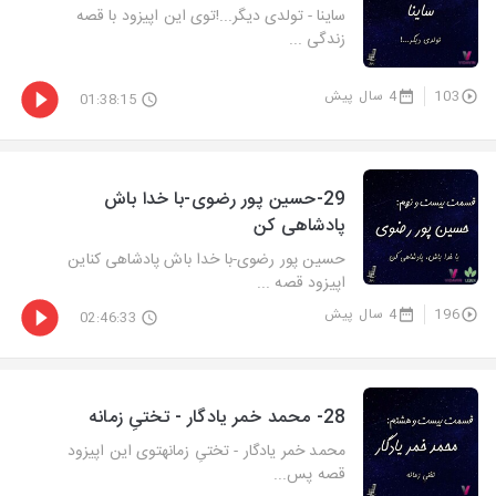
ساینا - تولدی دیگر...!توی این اپیزود با قصه
زندگی ...
103
4 سال پیش
01:38:15
29-حسین پور رضوی-با خدا باش
پادشاهی کن
حسین پور رضوی-با خدا باش پادشاهی کناین
اپیزود قصه ...
196
4 سال پیش
02:46:33
28- محمد خمر یادگار - تختیِ زمانه
محمد خمر یادگار - تختیِ زمانهتوی این اپیزود
قصه پس...