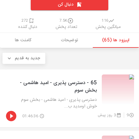
دنبال کن
272
7.5K
116
میانگین پخش
تعداد پخش
دنبال کننده
اپیزود ها (65)
توضیحات
کامنت ها
جدید به قدیم
65 - دسترسی پذیری - امید هاشمی -
بخش سوم
دسترسی پذیری - امید هاشمی - بخش سوم
خوش اومدید ب...
9
3 روز پیش
01:46:36