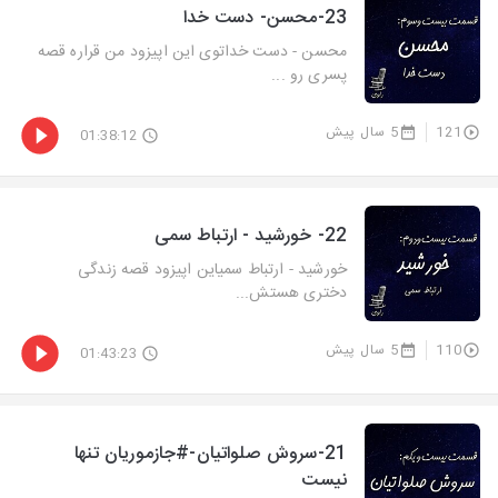
23-محسن- دست خدا
محسن - دست خداتوی این اپیزود من قراره قصه
پسری رو ...
121
5 سال پیش
01:38:12
22- خورشید - ارتباط سمی
خورشید - ارتباط سمیاین اپیزود قصه زندگی
دختری هستش...
110
5 سال پیش
01:43:23
21-سروش صلواتیان-#جازموریان تنها
نیست