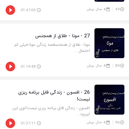
49
4 سال پیش
01:47:00
27 - مونا - طلاق از همجنس
مونا - طلاق از همجنسقصه زندگی مونا خیلی کم
احتمال ...
89
4 سال پیش
01:19:48
26 - افسون - زندگی قابل برنامه ریزی
نیست!
افسون - زندگی قابل برنامه ریزی نیست!توی این
اپیزود...
96
4 سال پیش
01:37:11