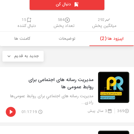
دنبال کن
15
584
292
میانگین پخش
تعداد پخش
دنبال کننده
اپیزود ها (2)
توضیحات
کامنت ها
جدید به قدیم
مدیریت رسانه های اجتماعی برای
روابط عمومی ها
مدیریت رسانه های اجتماعي برای روابط عمومی‌ها
رادی...
369
3 سال پیش
01:17:19