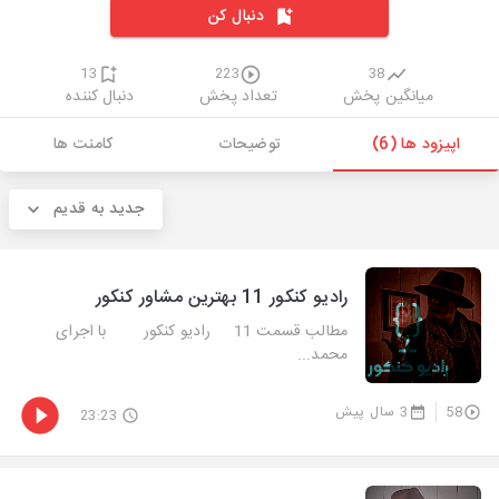
دنبال کن
13
223
38
میانگین پخش
تعداد پخش
دنبال کننده
اپیزود ها (6)
توضیحات
کامنت ها
جدید به قدیم
رادیو کنکور 11 بهترین مشاور کنکور
مطالب قسمت 11 رادیو کنکور با اجرای
محمد...
58
3 سال پیش
23:23