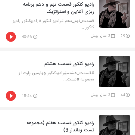
رادیو کنکور قسمت نهم و دهم برنامه
ریزی آنلاین و استراتژیک
قسمت_نهم_دهم #رادیو کنکور #رادیوکنکور رادیو
کنکور ...
29
3 سال پیش
40:56
رادیو کنکور قسمت هشتم
#قسمت_هشتم#رادیوکنکور️ چهارمین پارت از
مجموعه #تست...
44
3 سال پیش
15:44
رادیو کنکور قسمت هفتم (مجموعه
تست زماندار 3)