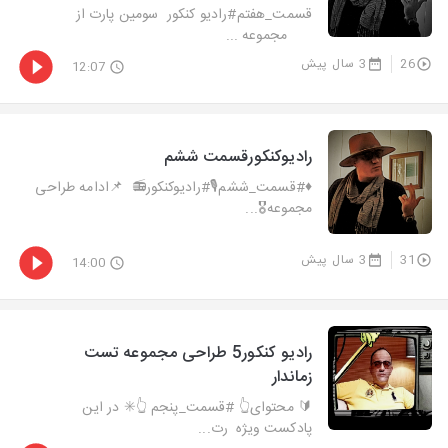
قسمت_هفتم#رادیو کنکور سومین پارت از
مجموعه ...
26
3 سال پیش
12:07
رادیوکنکورقسمت ششم
♦️#قسمت_ششم🎙#رادیوکنکور📻 📌ادامه طراحی
مجموعه🎖...
31
3 سال پیش
14:00
رادیو کنکور5 طراحی مجموعه تست
زماندار
🔰 محتوای👆 #قسمت_پنجم 👆✳️ در این
پادکست ویژه رت...