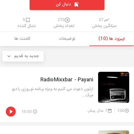
دنبال کن
5
270
27
میانگین پخش
تعداد پخش
دنبال کننده
اپیزود ها (10)
توضیحات
کامنت ها
جدید به قدیم
RadioMixxbar - Payani
ازتون دعوت می کنیم به ویژه برنامه نوروزی رادیو
میک...
100
7 سال پیش
15:30