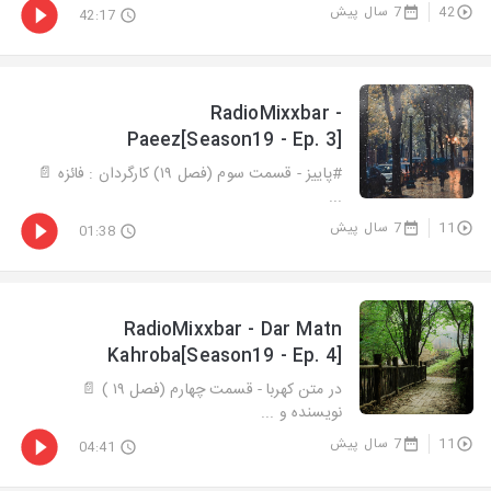
42
7 سال پیش
42:17
RadioMixxbar -
Paeez[Season19 - Ep. 3]
#پاییز - قسمت سوم (فصل ۱۹) کارگردان : فائزه 📄
...
11
7 سال پیش
01:38
RadioMixxbar - Dar Matn
Kahroba[Season19 - Ep. 4]
در متن کهربا - قسمت چهارم (فصل ١٩ ) 📄
نویسنده و ...
11
7 سال پیش
04:41