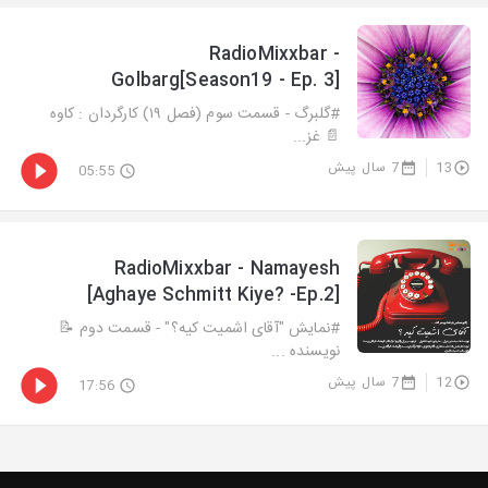
RadioMixxbar -
Golbarg[Season19 - Ep. 3]
#گلبرگ - قسمت سوم (فصل ١٩) کارگردان : کاوه
📄 غز...
13
7 سال پیش
05:55
RadioMixxbar - Namayesh
[Aghaye Schmitt Kiye? -Ep.2]
#نمایش "آقای اشمیت کیه؟" - قسمت دوم 📝
نویسنده ...
12
7 سال پیش
17:56