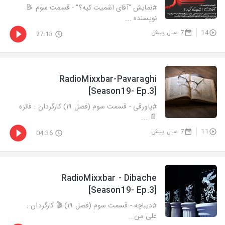
#نمایش "آقای اشمیت کیه؟" - قسمت سوم 📝
نویسنده ...
14
7 سال پیش
27:13
RadioMixxbar-Pavaraghi
[Season19- Ep.3]
#پاورقی - قسمت سوم (فصل ١٩) کارگردان : فائزه
📄 ...
11
7 سال پیش
04:36
RadioMixxbar - Dibache
[Season19- Ep.3]
#دیباچه - قسمت سوم (فصل ١٩) 🎬 كارگردان :
علی من...