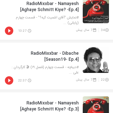
RadioMixxbar - Namayesh
[Aghaye Schmitt Kiye? -Ep.4]
#نمایش "آقای اشمیت کیه؟" - قسمت چهارم
(پایانی) ...
34
7 سال پیش
13:27
RadioMixxbar - Dibache
[Season19- Ep.4]
#دیباچه - قسمت چهارم (فصل ١٩) 🎬 كارگردان :
علی ...
22
7 سال پیش
22:37
RadioMixxbar - Namayesh
[Aghaye Schmitt Kiye? -Ep.3]