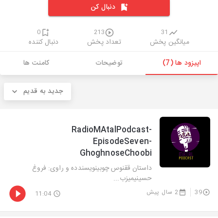
دنبال کن
0
213
31
میانگین پخش
تعداد پخش
دنبال کننده
اپیزود ها (7)
توضیحات
کامنت ها
جدید به قدیم
RadioMAtalPodcast-
EpisodeSeven-
GhoghnoseChoobi
داستان ققنوس چوبینویسندده و راوی: فروغ
حسینیمیزب...
39
2 سال پیش
11:04