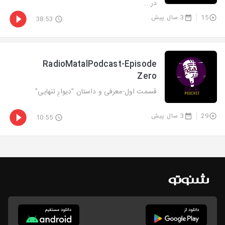
در...
15
3 سال پیش
38:53
RadioMatalPodcast-Episode
Zero
قسمت اول-معرفی و داستان "دیوارِ تنهایی"
29
3 سال پیش
10:55