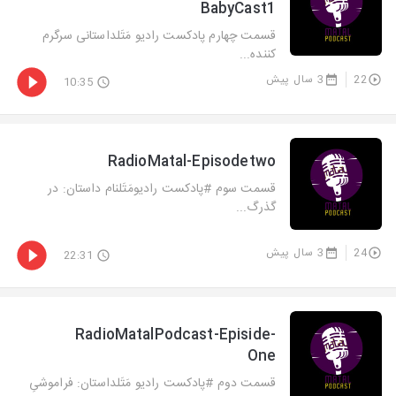
BabyCast1
قسمت چهارم پادکست رادیو مَتَلداستانی سرگرم
کننده...
22
3 سال پیش
10:35
RadioMatal-Episodetwo
قسمت سوم #پادکست رادیو‌مَتَلنام داستان: در
گذر‌گ...
24
3 سال پیش
22:31
RadioMatalPodcast-Episide-
One
قسمت دوم #پادکست رادیو مَتَلداستان: فراموشیِ