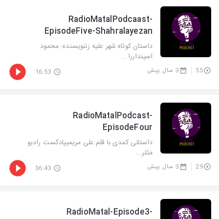
RadioMatalPodcaast-
EpisodeFive-Shahralayezan
داستان کوتاه شهر علیه زننویسنده: محمود
اسپنداررا...
55
3 سال پیش
16:53
RadioMatalPodcast-
EpisodeFour
داستانی کمدی با قلم علی مریمیپادکست رادیو
مَتَلر...
29
3 سال پیش
36:43
RadioMatal-Episode3-