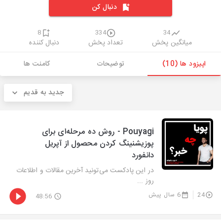
دنبال کن
8
334
34
میانگین پخش
تعداد پخش
دنبال کننده
اپیزود ها (10)
توضیحات
کامنت ها
جدید به قدیم
Pouyagi - روش ده مرحله‌ای برای
پوزیشنینگ کردن محصول از آپریل
دانفورد
در این پادکست می‌تونید آخرین مقالات و اطلاعات
روز ...
24
6 سال پیش
48:56