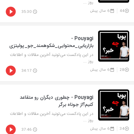
روز ...
44
6 سال پیش
35:30
Pouyagi -
بازاریابی_محتوایی_شکوهمند_جو_پولیتزی
در این پادکست می‌تونید آخرین مقالات و اطلاعات
روز ...
28
6 سال پیش
34:17
Pouyagi - چطوری دیگران رو متقاعد
کنیم؟از جوناه برگر
در این پادکست می‌تونید آخرین مقالات و اطلاعات
روز ...
34
6 سال پیش
37:46