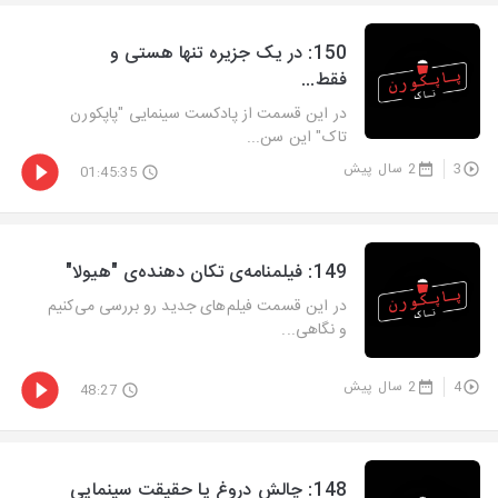
‫150: در یک جزیره تنها هستی و
فقط...
در این قسمت از پادکست سینمایی "پاپکورن
تاک" این سن...
3
2 سال پیش
01:45:35
‫149: فیلمنامه‌ی تکان دهنده‌ی "هیولا"
در این قسمت فیلم‌های جدید رو بررسی می‌کنیم
و نگاهی...
4
2 سال پیش
48:27
‫148: چالش دروغ یا حقیقت سینمایی