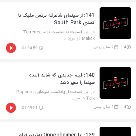
‫141: از سینمای شاعرانه ترنس ملیک تا
کمدی South Park
در این قسمت به مناسبت تولد Terrence
Malick در مورد...
4
2 سال پیش
01:04:59
‫140: فیلم جدیدی که شاید آینده
سینما را تغیر دهد
‫در این قسمت از پادکست سینمایی Popcorn
Talk در مور...
4
2 سال پیش
01:09:21
‫139: آیا Oppenheimer بهترین فیلم