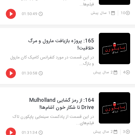
فیلم‌ها...
10
1 سال پیش
01:50:49
‫165: پروژه بازیافت مارول و مرگ
خلاقیت!
در این قسمت در مورد کنفرانس کامیک کان مارول
و بازگ...
4
2 سال پیش
01:30:58
‫164: از رمز گشایی Mulholland
Drive تا شکار خون آشام‌ها!
در این قسمت از پادکست سینمایی پاپکورن تاک
فیلم‌های...
3
2 سال پیش
01:31:34