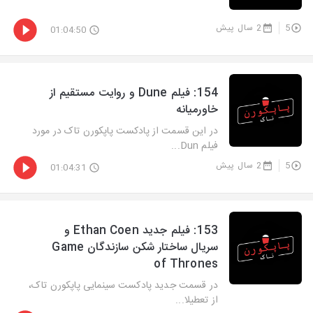
5
2 سال پیش
01:04:50
‫154: فیلم Dune و روایت مستقیم از
خاورمیانه
در این قسمت از پادکست پاپکورن تاک در مورد
فیلم Dun...
5
2 سال پیش
01:04:31
‫153: فیلم جدید Ethan Coen و
سریال ساختار شکن سازندگان Game
of Thrones
در قسمت جدید پادکست سینمایی پاپکورن تاک،
از تعطیلا...