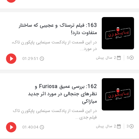
‫163: فیلم ترسناک و عجیبی که ساختار
متفاوت دارد!
در این قسمت از پادکست سینمایی پاپکورن تاک،
در مورد...
5
2 سال پیش
01:29:51
‫162: بررسی عمیق Furiosa و
نظ‌رهای جنجالی در مورد اثر جدید
میازاکی
در این قسمت از پادکست سینمایی پاپکورن تاک
فیلم جدی...
3
2 سال پیش
01:40:04