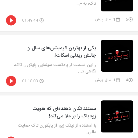
تاک، به م...
6
1 سال پیش
01:49:44
‫یکی از بهترین انیمیشن‌های سال و
چالش ریدلی اسکات!
ر این قسمت از پادکست سینمایی پاپکورن تاک،
نگاهی د...
4
1 سال پیش
01:18:03
‫مستند تکان دهنده‌ای که هویت
زودیاک را بر ملا می‌کند!
با استفاده از لینک زیر، از پاپکورن تاک حمایت
مالی...