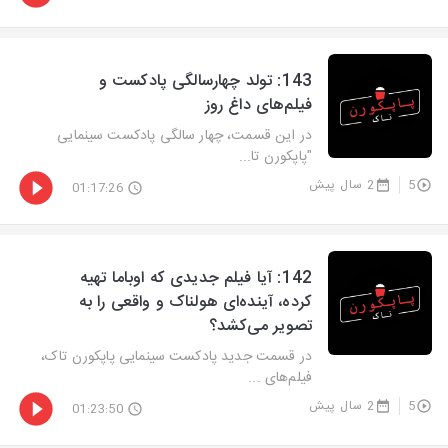
‫143: تولد چهارسالگی پادکست و
فیلم‌های داغ روز
در این قسمت، چهار سالگی پادکست سینمایی
"پاپکورن تا...
5
2 سال پیش
01:17:26
‫142: آیا فیلم جدیدی که اوباما تهیه
کرده، آینده‌ای هولناک و واقعی را به
تصویر می‌کشد؟
در قسمت جدید پادکست سینمایی پاپکورن تاک،
فیلم‌های ...
5
2 سال پیش
01:23:50