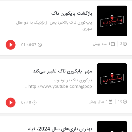
بازگشت پاپکورن تاک
‫‫پاپ‌کورن تاک بالاخره پس از نزدیک به دو سال
دوری ...
3
1 ماه پیش
01:46:07
مهم: پاپکورن تاک تغییر می‌کند
پاپکورن تاک در یوتیوب:
http://www.youtube.com/@pop...
19
1 سال پیش
07:49
‫بهترین بازی‌های سال 2024، فیلم