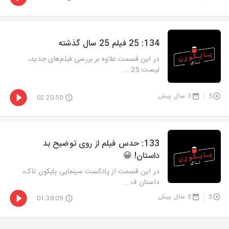
‫134: 25 فیلم 25 سال گذشته
در این قسمت علاوه بر بررسی فیلم‌های جدید،
لیست 25 ...
5
3 سال پیش
02:20:50
‫133: حدس فیلم از روی توضیح بد
داستان! 😀
در این قسمت از پادکست سینمایی پاپکون تاک،
داستان ف...
3
3 سال پیش
01:38:09