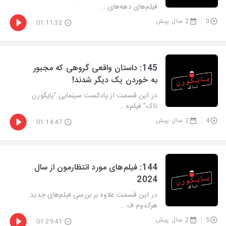
فیلم‌های دهه‌های...
3
2 سال پیش
01:11:32
‫145: داستان واقعی گروهی که مجبور
به خوردن یک دیگر شدند!
در این قسمت از پادکست سینمایی "پاپکورن
تاک" فیلم‌ه...
4
2 سال پیش
01:14:47
‫144: فیلم‌های مورد انتظارمون از سال
2024
در این قسمت علاوه بر بررسی فیلم‌های جدید.
هرکدوم ف...
5
2 سال پیش
01:29:41