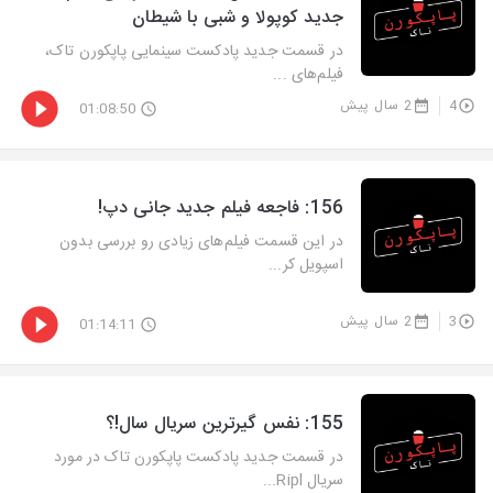
جدید کوپولا و شبی با شیطان
در قسمت جدید پادکست سینمایی پاپکورن تاک،
فیلم‌های ...
4
2 سال پیش
01:08:50
‫156: فاجعه فیلم جدید جانی دپ!
در این قسمت فیلم‌های زیادی رو بررسی بدون
اسپویل کر...
3
2 سال پیش
01:14:11
‫155: نفس گیرترین سریال سال!؟
در قسمت جدید پادکست پاپکورن تاک در مورد
سریال Ripl...