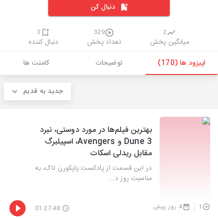
دنبال کن
3
329
2
میانگین پخش
تعداد پخش
دنبال کننده
اپیزود ها (170)
توضیحات
کامنت ها
جدید به قدیم
‫بهترین فیلم‌ها در مورد دوستی، نبرد
Dune 3 و Avengers، اسپیلبرگ
مقابل ریدلی اسکات
در این قسمت از پادکست پاپکورن تاک، به
مناسبت روز د...
1
4 روز پیش
01:27:48