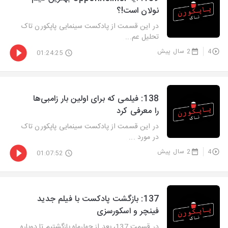
نولان است!؟
در این قسمت از پادکست سینمایی پاپکورن تاک
تحلیل عم...
4
2 سال پیش
01:24:25
‫138: فیلمی که برای اولین بار زامبی‌ها
را معرفی کرد
در این قسمت از پادکست سینمایی پاپکورن تاک
در مورد ...
4
2 سال پیش
01:07:52
‫137: بازگشت پادکست با فیلم جدید
فینچر و اسکورسزی
در قسمت 137، بعد از چهارماه بازگشتیم تا دوباره