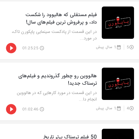
‫فیلم مستقلی که هالیوود را شکست
داد، و پرفروش ترین فیلم‌های سال!
در این قسمت از پادکست سینمایی پاپکورن تاک،
در مورد...
5
1 سال پیش
01:25:25
هالووین رو چطور گذروندیم و فیلم‌های
ترسناک جدید!
در این قسمت در مورد کارهایی که در هالووین
انجام دا...
4
1 سال پیش
01:02:46
‫50 فیلم ترسناک برتر تاریخ