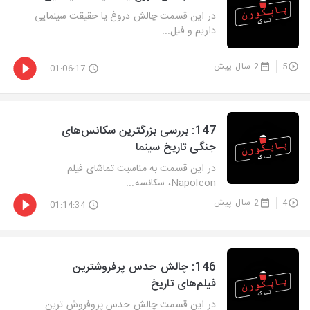
در این قسمت چالش دروغ یا حقیقت سینمایی
داریم و فیل...
5
2 سال پیش
01:06:17
‫147: بررسی بزرگترین سکانس‌های
جنگی تاریخ سینما
در این قسمت به مناسبت تماشای فیلم
Napoleon، سکانسه...
4
2 سال پیش
01:14:34
‫146: چالش حدس پرفروشترین
فیلم‌های تاریخ
در این قسمت چالش حدس پروفروش ترین