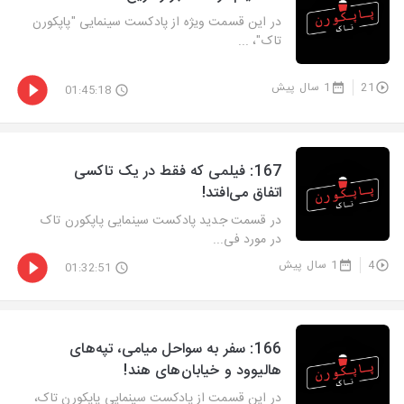
در این قسمت ویژه از پادکست سینمایی "پاپکورن
تاک"، ...
21
1 سال پیش
01:45:18
‫167: فیلمی که فقط در یک تاکسی
اتفاق می‌افتد!
در قسمت جدید پادکست سینمایی پاپکورن تاک
در مورد فی...
4
1 سال پیش
01:32:51
‫166: سفر به سواحل میامی، تپه‌های
هالیوود و خیابان‌های هند!
در این قسمت از پادکست سینمایی پاپکورن تاک،