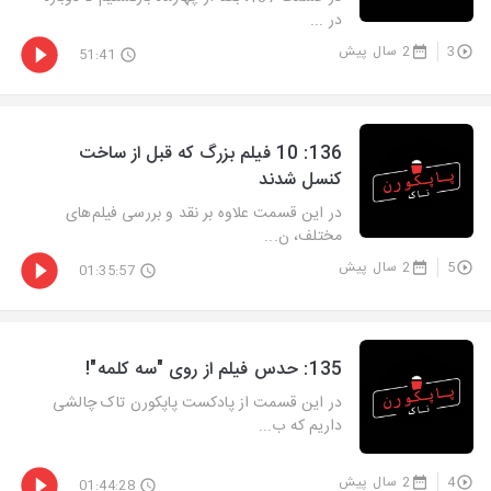
در ...
3
2 سال پیش
51:41
‫136: 10 فیلم بزرگ که قبل از ساخت
کنسل شدند
در این قسمت علاوه بر نقد و بررسی فیلم‌های
مختلف، ن...
5
2 سال پیش
01:35:57
‫135: حدس فیلم از روی "سه کلمه"!
در این قسمت از پادکست پاپکورن تاک چالشی
داریم که ب...
4
2 سال پیش
01:44:28