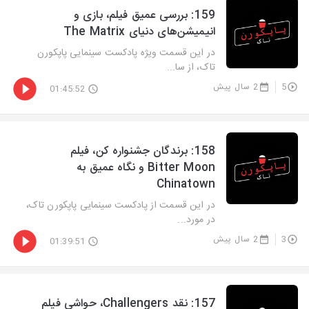
‫159: بررسی عمیق فیلم، بازی و
انیمیشن‌های دنیای The Matrix
در این قسمت ویژه پادکست سینمایی پاپکورن
تاک، از سا...
5
2 سال پیش
01:45:52
‫158: برندگان جشنواره کن، فیلم
Bitter Moon و نگاه عمیق به
Chinatown
در این قسمت از پادکست سینمایی پاپکورن تاک،
در مورد...
3
2 سال پیش
01:39:51
‫157: نقد Challengers، حواشی فیلم