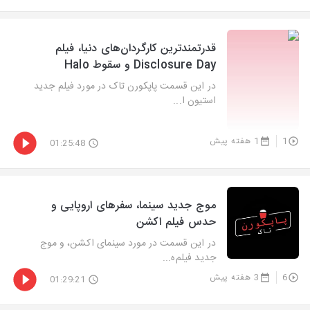
‫قدرتمندترین کارگردان‌های دنیا، فیلم
Disclosure Day و سقوط Halo
در این قسمت پاپکورن تاک در مورد فیلم جدید
استیون ا...
1
1 هفته پیش
01:25:48
موج جدید سینما، سفرهای اروپایی و
حدس فیلم اکشن
در این قسمت در مورد سینمای اکشن، و موج
جدید فیلم‌ه...
6
3 هفته پیش
01:29:21