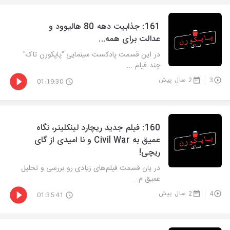
‫161: جذابیت دهه 80 هالیوود و
عدالت برای همه...
در این قسمت پادکست سینمایی "پاپکورن تاک"
چند فیلم ...
3
2 سال پیش
01:19:30
‫160: فیلم جدید ریچارد لینکلیتر، نگاه
عمیق به Civil War و نا امیدی از گای
ریچی!
در یان قسمت فیلم‌های زیادی رو بررسی و تحلیل
عمیق م...
4
2 سال پیش
01:35:41