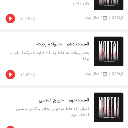
ولی وقتی...
387
4 سال پیش
34:10
قسمت دهم - خانواده پتیت
بعضی وقت ها فقط یه نگاه کافیه تا دیگه از خواب
بیدا...
309
4 سال پیش
31:07
قسمت نهم - جورج استینی
کسایی که فقط مردم رو بخاطر رنگ پوستشون
گناهکار مید...