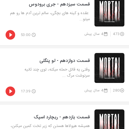
قسمت سیزدهم - جری برودوس
عقده و کینه های بچگی، سالم ترین آدم ها رو هم
میتو...
473
4 سال پیش
53:00
قسمت دوازدهم - لو پنگلی
وقتی یه قاتل حمله میکنه، توی چند ثانیه
سرنوشت مرگ ...
280
4 سال پیش
17:39
قسمت یازدهم - ریچارد اسپک
همیشه هیولاها هستن که زیر تخت کمین میکنن،