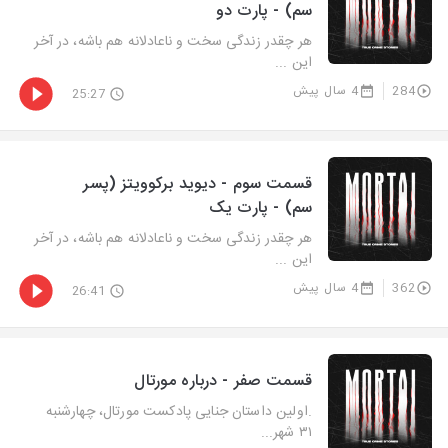
سم) - پارت دو
هر چقدر زندگی سخت و ناعادلانه هم باشه، در آخر
این ...
284
4 سال پیش
25:27
قسمت سوم - دیوید برکوویتز (پسر
سم) - پارت یک
هر چقدر زندگی سخت و ناعادلانه هم باشه، در آخر
این ...
362
4 سال پیش
26:41
قسمت صفر - درباره مورتال
.اولین داستان جنایی پادکست مورتال، چهارشنبه
۳۱ شهر...