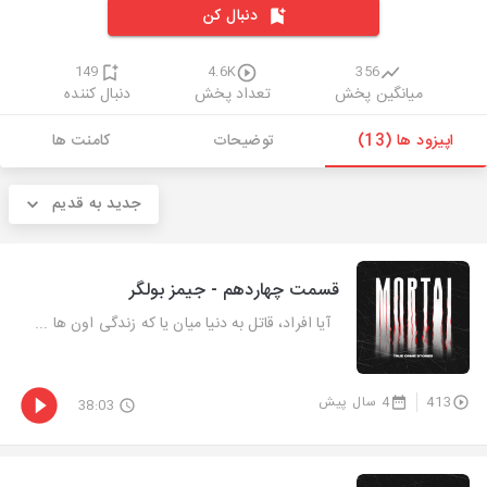
دنبال کن
149
4.6K
356
میانگین پخش
تعداد پخش
دنبال کننده
اپیزود ها (13)
توضیحات
کامنت ها
جدید به قدیم
قسمت چهاردهم - جیمز بولگر
آیا افراد، قاتل به دنیا میان یا که زندگی اون ها ...
413
4 سال پیش
38:03