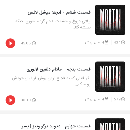
قسمت ششم - آنجلا میشل لالس
وقتی دروغ و حقیقت با هم گره میخورن، دیگه
نمیشه گنا...
434
4 سال پیش
45:05
قسمت پنجم - مادام دلفین لالوری
اگر قاتلی که به فجیع ترین روش قربانیان خودش
رو میک...
579
4 سال پیش
30:10
قسمت چهارم - دیوید برکوویتز (پسر