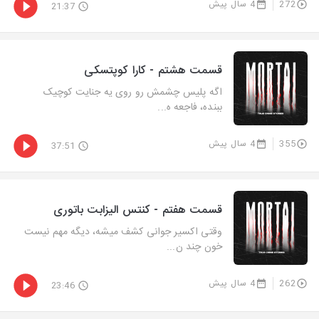
272
4 سال پیش
21:37
قسمت هشتم - کارا کوپتسکی
اگه پلیس چشمش رو روی یه جنایت کوچیک
ببنده، فاجعه ه...
355
4 سال پیش
37:51
قسمت هفتم - کنتس الیزابت باتوری
وقتی اکسیر جوانی کشف میشه، دیگه مهم نیست
خون چند ن...
262
4 سال پیش
23:46